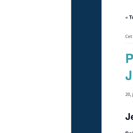
« T
Cet
P
J
20,
J