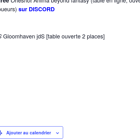
Anima beyond fantasy (table en ligne, ouv
irée
Oneshot
oueurs)
sur DISCORD
Gloomhaven jdS [table ouverte 2 places]
S
Ajouter au calendrier