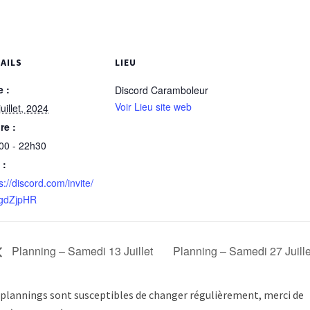
AILS
LIEU
e :
Discord Caramboleur
Voir Lieu site web
juillet, 2024
re :
00 - 22h30
 :
s://discord.com/invite/
gdZjpHR
Planning – Samedi 13 Juillet
Planning – Samedi 27 Juill
 plannings sont susceptibles de changer régulièrement, merci de