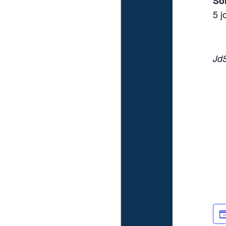
So
5 j
Jd