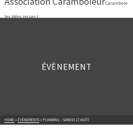
Association Caramboleur
Carambole
les idées reçues !
ÉVÈNEMENT
HOME
»
ÉVÈNEMENTS
»
PLANNING – SAMEDI 17 AOÛT