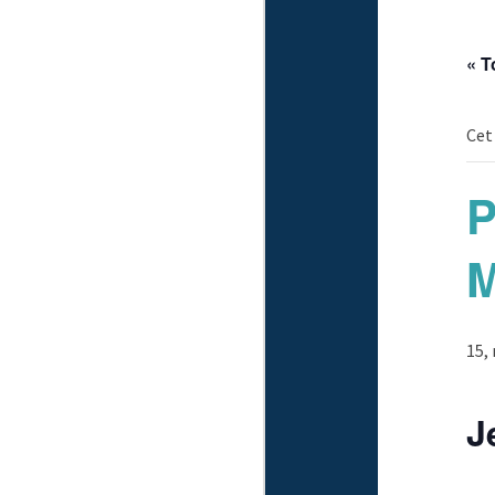
« T
Cet
P
M
15,
J