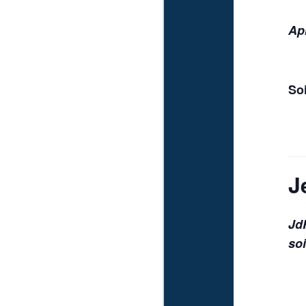
Ap
So
J
Jd
soi